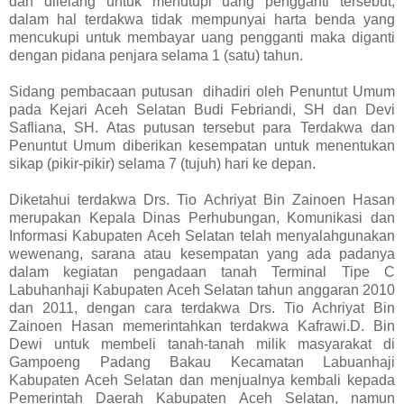
dan dilelang untuk menutupi uang pengganti tersebut,
dalam hal terdakwa tidak mempunyai harta benda yang
mencukupi untuk membayar uang pengganti maka diganti
dengan pidana penjara selama 1 (satu) tahun.
Sidang pembacaan putusan dihadiri oleh Penuntut Umum
pada Kejari Aceh Selatan Budi Febriandi, SH dan Devi
Safliana, SH. Atas putusan tersebut para Terdakwa dan
Penuntut Umum diberikan kesempatan untuk menentukan
sikap (pikir-pikir) selama 7 (tujuh) hari ke depan.
Diketahui terdakwa Drs. Tio Achriyat Bin Zainoen Hasan
merupakan Kepala Dinas Perhubungan, Komunikasi dan
Informasi Kabupaten Aceh Selatan telah menyalahgunakan
wewenang, sarana atau kesempatan yang ada padanya
dalam kegiatan pengadaan tanah Terminal Tipe C
Labuhanhaji Kabupaten Aceh Selatan tahun anggaran 2010
dan 2011, dengan cara terdakwa Drs. Tio Achriyat Bin
Zainoen Hasan memerintahkan terdakwa Kafrawi.D. Bin
Dewi untuk membeli tanah-tanah milik masyarakat di
Gampoeng Padang Bakau Kecamatan Labuanhaji
Kabupaten Aceh Selatan dan menjualnya kembali kepada
Pemerintah Daerah Kabupaten Aceh Selatan, namun