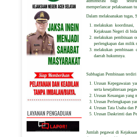
adminstrasi bagi seluru
memperlancar pelaksanaan tu
Dalam melaksanakan tugas, 
melakukan koordinasi, 
Kejaksaan Negeri di bida
melakukan pembinaan o
perlengkapan dan milik 
melakukan pembinaan da
daerah hukumnya.
Subbagian Pembinaan terdiri 
Urusan Kepegawaian yan
serta kesejahteraan pega
Urusan Keuangan yang m
Urusan Perlengkapan ya
Urusan Tata Usaha dan P
LAYANAN PENGADUAN
Urusan Daskrimti dan P
Jumlah pegawai di Kejaksaan