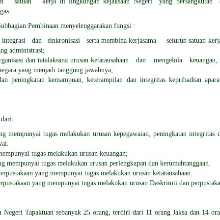
h satuan kerja di lingkungan kejaksaan Negeri yang bersangkutan
gas.
Subbagian Pembinaan menyelenggarakan fungsi :
integrasi dan sinkronisasi serta membina kerjasama seluruh satuan kerja
ng administrasi;
rganisasi dan tatalaksana urusan ketatausahaan dan mengelola keuangan
negara yang menjadi tanggung jawabnya;
n peningkatan kemampuan, keterampilan dan integritas kepribadian apara
dari:
g mempunyai tugas melakukan urusan kepegawaian, peningkatan integritas d
wai.
empunyai tugas melakukan urusan keuangan;
ng mempunyai tugas melakukan urusan perlengkapan dan kerumahtanggaan.
erpustakaan yang mempunyai tugas melakukan urusan ketatausahaan.
erpustakaan yang mempunyai tugas melakukan urusan Daskrimti dan perpustaka
 Negeri Tapaktuan sebanyak 25 orang, terdiri dari 11 orang Jaksa dan 14 or