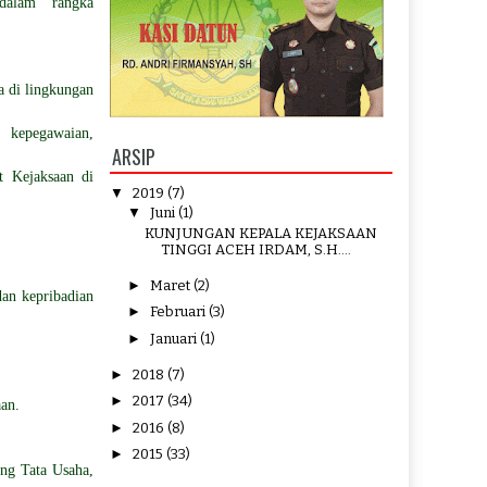
 dalam rangka
 di lingkungan
, kepegawaian,
ARSIP
t Kejaksaan di
▼
2019
(7)
▼
Juni
(1)
KUNJUNGAN KEPALA KEJAKSAAN
TINGGI ACEH IRDAM, S.H....
►
Maret
(2)
an kepribadian
►
Februari
(3)
►
Januari
(1)
►
2018
(7)
►
2017
(34)
an.
►
2016
(8)
►
2015
(33)
ang Tata Usaha,