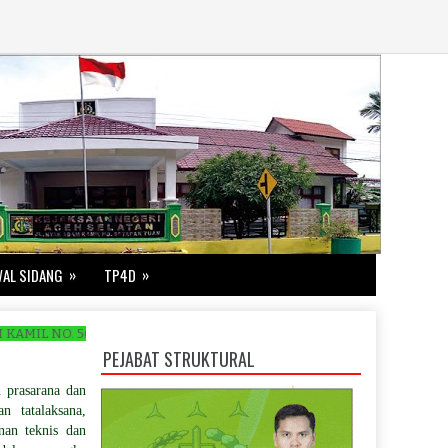
»
»
AL SIDANG
TP4D
, TAPAKTUAN TELEPON : 0656-21016. FAX : 0656-21016. EMAIL : ke
PEJABAT STRUKTURAL
prasarana dan
n tatalaksana,
nan teknis dan