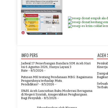
INFO PERS
ACEH 
Jadwal 17 Penerbangan Bandara SIM Aceh Hari
Pemkab 
Ini 6 Agustus 2026, Hanya Layani 3
Kinerja
Rute
- 8/5/2026
-
Dampak
Putusan MK tentang Pendanaan MBG: Bagaimana
Bagika
Pengaruhnya terhadap Mutu
Sebuah 
Pendidikan?
- 8/5/2026
-
Terbak
IPARI Aceh Luncurkan Buku Moderasi Beragama
di Negeri Syariah, Anugerahkan Penghargaan
Bagi Penyuluh
- 8/5/2026
-
Diberdayakan oleh
Blogger
.