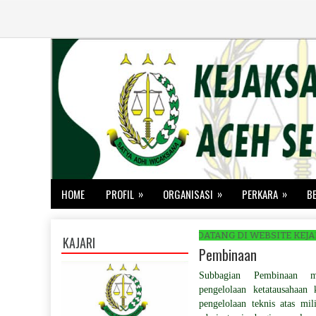
»
»
»
HOME
PROFIL
ORGANISASI
PERKARA
B
SELAMAT DATANG DI WEBSITE KEJAKSAAN NE
KAJARI
Pembinaan
Subbagian Pembinaan mem
pengelolaan ketatausahaan 
pengelolaan teknis atas mi