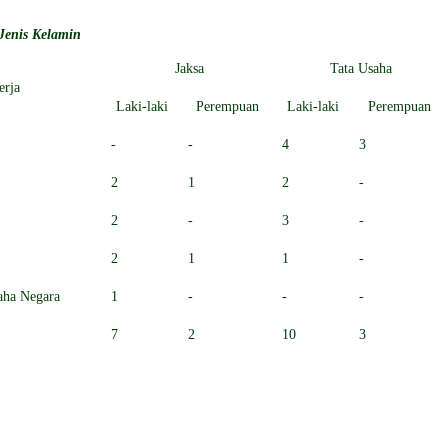
Jenis Kelamin
Jaksa
Tata Usaha
erja
Laki-laki
Perempuan
Laki-laki
Perempuan
-
-
4
3
2
1
2
-
2
-
3
-
2
1
1
-
aha Negara
1
-
-
-
7
2
10
3