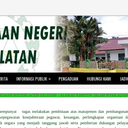
»
ERITA
INFORMASI PUBLIK
PENGADUAN
HUBUNGI KAMI
JADW
GERI ACEH SELATAN - ALAMAT KANTOR: JALAN NYAK ADAM KAMIL NO. 56
punyai tugas melakukan pembinaan atas manajemen dan pembangunan 
kepegawaian kesejahteraan pegawai, keuangan, perlengkapan organisasi da
lik negara yang menjadi tanggung jawab serta pemberian dukungan pelaya