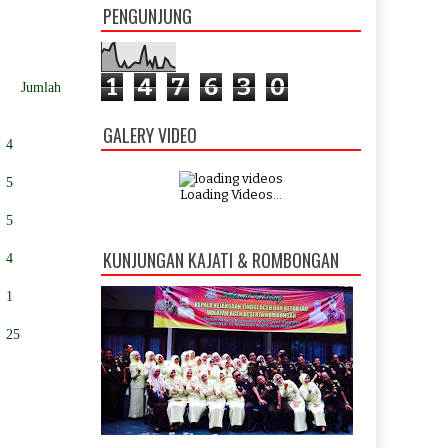
PENGUNJUNG
1
4
7
6
3
0
Jumlah
GALERY VIDEO
4
5
Loading Videos...
5
KUNJUNGAN KAJATI & ROMBONGAN
4
1
25