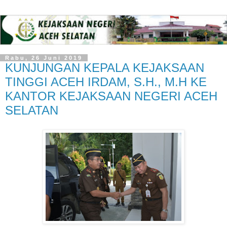
Rabu, 26 Juni 2019
KUNJUNGAN KEPALA KEJAKSAAN
TINGGI ACEH IRDAM, S.H., M.H KE
KANTOR KEJAKSAAN NEGERI ACEH
SELATAN